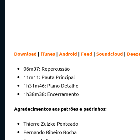
Download
|
iTunes
|
Android
|
Feed
|
Soundcloud
|
Deez
06m37:
Repercussão
11m11:
Pauta Principal
1h31m46:
Plano Detalhe
1h38m38:
Encerramento
Agradecimentos aos patrões e padrinhos:
Thierre Zulzke Penteado
Fernando Ribeiro Rocha