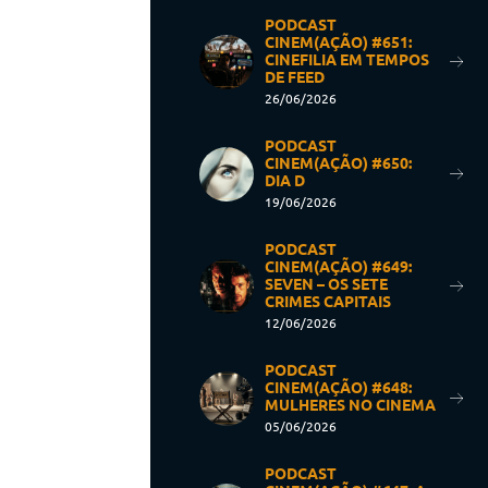
PODCAST
CINEM(AÇÃO) #651:
CINEFILIA EM TEMPOS
DE FEED
26/06/2026
PODCAST
CINEM(AÇÃO) #650:
DIA D
19/06/2026
PODCAST
CINEM(AÇÃO) #649:
SEVEN – OS SETE
CRIMES CAPITAIS
12/06/2026
PODCAST
CINEM(AÇÃO) #648:
MULHERES NO CINEMA
05/06/2026
PODCAST