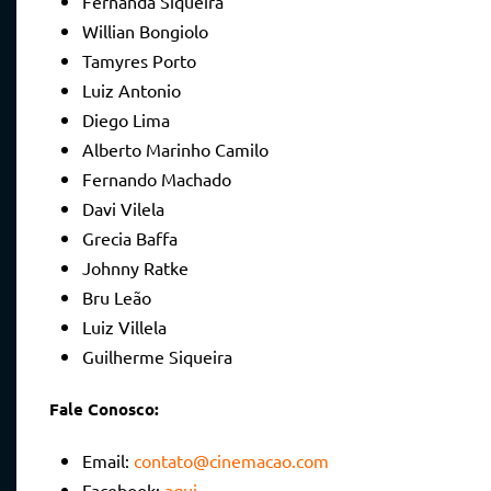
Fernanda Siqueira
Willian Bongiolo
Tamyres Porto
Luiz Antonio
Diego Lima
Alberto Marinho Camilo
Fernando Machado
Davi Vilela
Grecia Baffa
Johnny Ratke
Bru Leão
Luiz Villela
Guilherme Siqueira
Fale Conosco:
Email:
contato@cinemacao.com
Facebook:
aqui