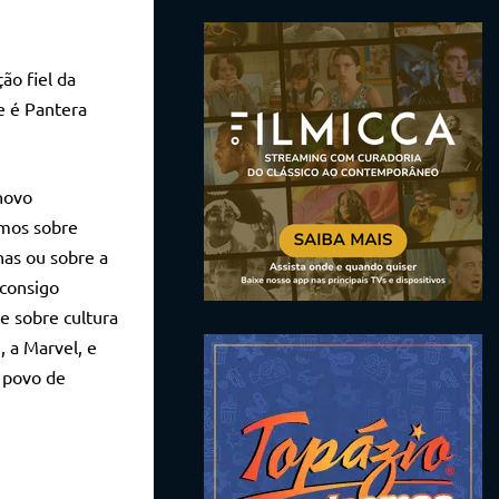
ão fiel da
e é Pantera
novo
amos sobre
nas ou sobre a
 consigo
e sobre cultura
, a Marvel, e
 povo de