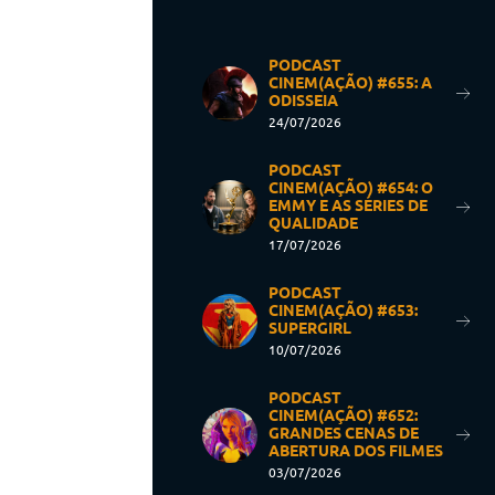
PODCAST
CINEM(AÇÃO) #655: A
ODISSEIA
24/07/2026
PODCAST
CINEM(AÇÃO) #654: O
EMMY E AS SÉRIES DE
QUALIDADE
17/07/2026
PODCAST
CINEM(AÇÃO) #653:
SUPERGIRL
10/07/2026
PODCAST
CINEM(AÇÃO) #652:
GRANDES CENAS DE
ABERTURA DOS FILMES
03/07/2026