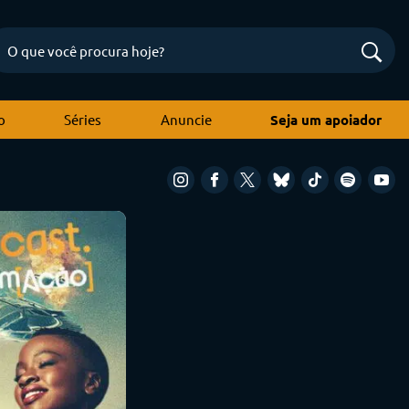
o
Séries
Anuncie
Seja um apoiador