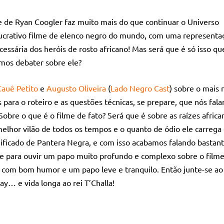
 de Ryan Coogler faz muito mais do que continuar o Universo
lucrativo filme de elenco negro do mundo, com uma representaç
essária dos heróis de rosto africano! Mas será que é só isso qu
mos debater sobre ele?
Cauê Petito
e
Augusto Oliveira
(
Lado Negro Cast
) sobre o mais 
s para o roteiro e as questões técnicas, se prepare, que nós fal
Sobre o que é o filme de fato? Será que é sobre as raízes africa
elhor vilão de todos os tempos e o quanto de ódio ele carrega
nificado de Pantera Negra, e com isso acabamos falando bastant
are para ouvir um papo muito profundo e complexo sobre o filme
 com bom humor e um papo leve e tranquilo. Então junte-se ao
y… e vida longa ao rei T’Challa!