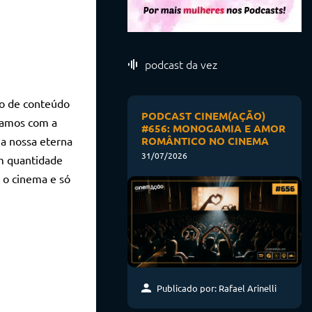
podcast da vez
ão de conteúdo
PODCAST CINEM(AÇÃO)
ntamos com a
#656: MONOGAMIA E AMOR
ROMÂNTICO NO CINEMA
ha nossa eterna
31/07/2026
em quantidade
 o cinema e só
Publicado por: Rafael Arinelli