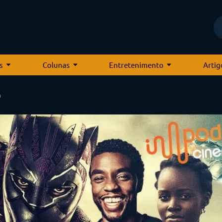
s
Colunas
Entretenimento
Artig
a