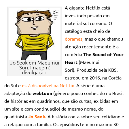
A gigante Netflix está
investindo pesado em
material sul coreano. O
catálogo está cheio de
doramas
, mas o que chamou
atenção recentemente é a
comédia
The Sound of Your
Jo Seok em Maeumui
Heart
(Maeumui
Sori. Imagem:
Sori). Produzida pela KBS,
divulgação.
estreou em 2016, na Coréia
do Sul e
está disponível na Netflix
. A série é uma
adaptação do
webtoon
(gênero pouco conhecido no Brasil
de histórias em quadrinhos, que são curtas, exibidas em
um site e com continuação) de mesmo nome, do
quadrinista
Jo Seok.
A história conta sobre seu cotidiano e
a relação com a família. Os episódios tem no máximo 30