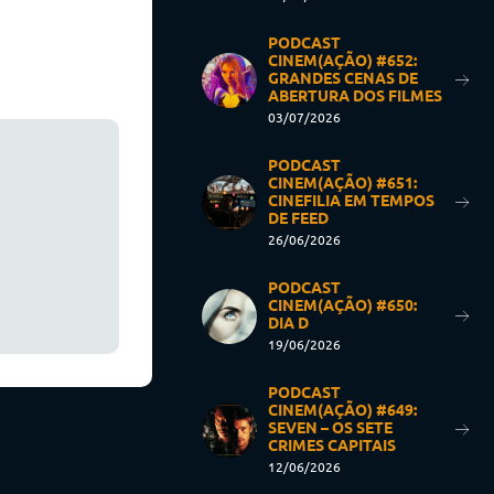
PODCAST
CINEM(AÇÃO) #652:
GRANDES CENAS DE
ABERTURA DOS FILMES
03/07/2026
PODCAST
CINEM(AÇÃO) #651:
CINEFILIA EM TEMPOS
DE FEED
26/06/2026
PODCAST
CINEM(AÇÃO) #650:
DIA D
19/06/2026
PODCAST
CINEM(AÇÃO) #649:
SEVEN – OS SETE
CRIMES CAPITAIS
12/06/2026