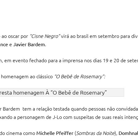
 ao oscar por
“Cisne Negro”
virá ao brasil em setembro para di
e
.
ence
Javier Bardem
 em evento fechado para a imprensa nos dias 19 e 20 de sete
ta homenagem ao clássico
“O Bebê de Rosemary”:
 presta homenagem À “O Bebê de Rosemary”
ier Bardem tem a relação testada quando pessoas não convida
ixando a personagem de J-Lo com suspeitas de suas reais intenç
 do cinema como
(
Sombras da Noite
),
Michelle Pfeiffer
Domhnal