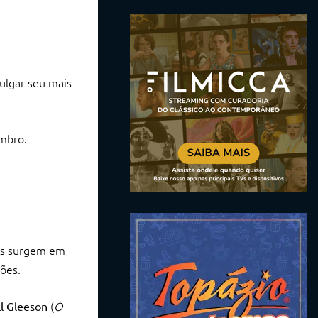
vulgar seu mais
mbro.
das surgem em
ões.
(
O
l Gleeson