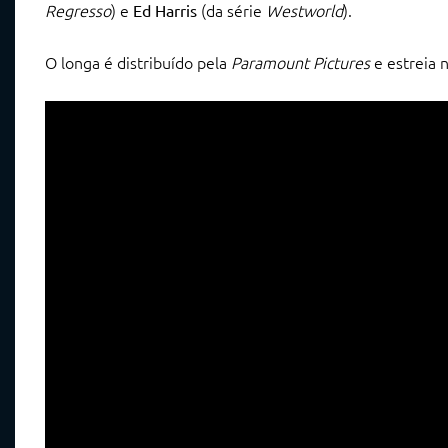
Regresso
) e
(da série
Westworld
).
Ed Harris
O longa é distribuído pela
Paramount Pictures
e estreia n