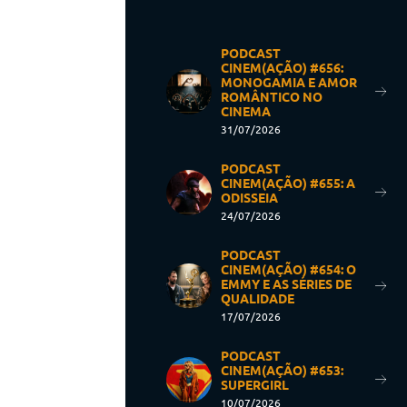
PODCAST
CINEM(AÇÃO) #656:
MONOGAMIA E AMOR
ROMÂNTICO NO
CINEMA
31/07/2026
PODCAST
CINEM(AÇÃO) #655: A
ODISSEIA
24/07/2026
PODCAST
CINEM(AÇÃO) #654: O
EMMY E AS SÉRIES DE
QUALIDADE
17/07/2026
PODCAST
CINEM(AÇÃO) #653:
SUPERGIRL
10/07/2026