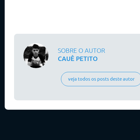
SOBRE O AUTOR
CAUÊ PETITO
veja todos os posts deste autor