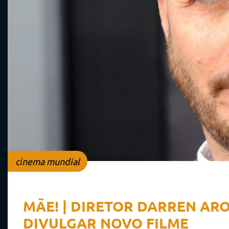
cinema mundial
MÃE! | DIRETOR DARREN AR
DIVULGAR NOVO FILME