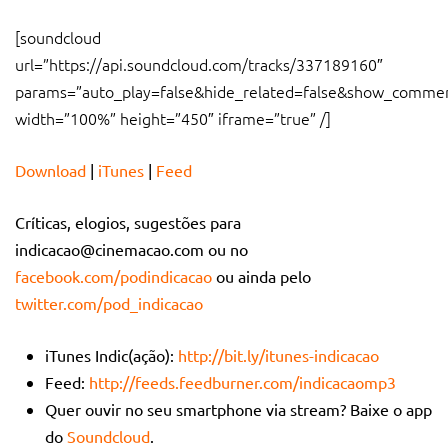
[soundcloud
url=”https://api.soundcloud.com/tracks/337189160″
params=”auto_play=false&hide_related=false&show_commen
width=”100%” height=”450″ iframe=”true” /]
Download
|
iTunes
|
Feed
Críticas, elogios, sugestões para
indicacao@cinemacao.com
ou no
facebook.com/podindicacao
ou ainda pelo
twitter.com/pod_indicacao
iTunes Indic(ação):
http://bit.ly/itunes-indicacao
Feed:
http://feeds.feedburner.com/indicacaomp3
Quer ouvir no seu smartphone via stream? Baixe o app
do
Soundcloud
.