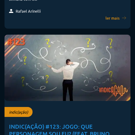
Rafael Arinelli
ler mais
indic(ação)
INDIC(AÇÃO) #123: JOGO: QUE
PERSONAGEM SOU EU? (FEAT. BRUNO