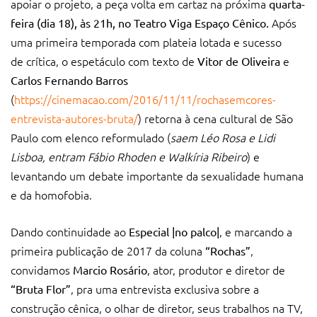
apoiar o projeto, a peça volta em cartaz na próxima
quarta-
Após
feira (dia 18), às 21h, no Teatro Viga Espaço Cênico.
uma primeira temporada com plateia lotada e sucesso
de crítica, o espetáculo com texto de
e
Vitor de Oliveira
Carlos Fernando Barros
(
https://cinemacao.com/2016/11/11/rochasemcores-
entrevista-autores-bruta/
)
retorna à cena cultural de São
Paulo com elenco reformulado (
saem Léo Rosa e Lidi
Lisboa, entram Fábio Rhoden e Walkíria Ribeiro
) e
levantando um debate importante da sexualidade humana
e da homofobia.
Dando continuidade ao
, e marcando a
Especial |no palco|
primeira publicação de 2017 da coluna
,
“Rochas”
convidamos
, ator, produtor e diretor de
Marcio Rosário
, pra uma entrevista exclusiva sobre a
“Bruta Flor”
construção cênica, o olhar de diretor, seus trabalhos na TV,