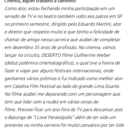
Cinema, algum trabalho à caminho?
Como ator, estou fechando minha participação em um
seriado de TV e no teatro também volto aos palcos em SP
no primeiro semestre, dirigido pelo Eduardo Martini, ator
e diretor que respeito muito e que tenho a felicidade de
chamar de amigo nessa carreira que acabei de completar
em dezembro 35 anos de profissão.
No cinema, vamos
lançar no circuito, DESERTO filme Guilherme Weber
(debut polêmico cinematográfico), o qual tive a honra de
fazer e viajar por alguns festivais internacionais, onde
ganhamos vários prêmios e fui indicado como melhor ator
em Catalina Film Festival ao
lado do grande Lima Duarte.
No filme acabei me deparando com um personagem que
tem que lidar com a nudez em várias cenas do
filme.
Precisei ficar um ano fora da TV para descansar pois
o Bazunga de “I Love Paraisópolis” além de ter sido um
presente na minha carreira foi muito cansativo por ter tido