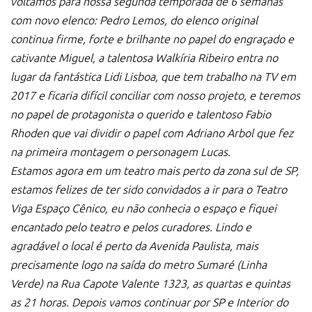
voltamos para nossa segunda temporada de 6 semanas
com novo elenco: Pedro Lemos, do elenco original
continua firme, forte e brilhante no papel do engraçado e
cativante Miguel, a talentosa Walkíria Ribeiro entra no
lugar da fantástica Lidi Lisboa, que tem trabalho na TV em
2017 e ficaria difícil conciliar com nosso projeto, e teremos
no papel de protagonista o querido e talentoso Fabio
Rhoden que vai dividir o papel com Adriano Arbol que fez
na primeira montagem o personagem Lucas.
Estamos agora em um teatro mais perto da zona sul de SP,
estamos felizes de ter sido convidados a ir para o Teatro
Viga Espaço Cênico, eu não conhecia o espaço e fiquei
encantado pelo teatro e pelos curadores. Lindo e
agradável o local é perto da Avenida Paulista, mais
precisamente logo na saída do metro Sumaré (Linha
Verde) na Rua Capote Valente 1323, as quartas e quintas
as 21 horas. Depois vamos continuar por SP e Interior do