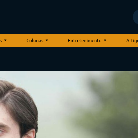
s
Colunas
Entretenimento
Artig