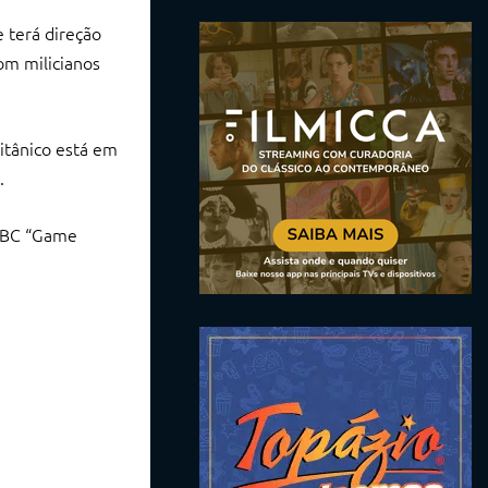
 terá direção
om milicianos
ritânico está em
.
 BBC “Game