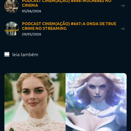
PODCAST CINEM(AÇÃO) #648: MULHERES NO
CINEMA
05/06/2026
PODCAST CINEM(AÇÃO) #647: A ONDA DE TRUE
CRIME NO STREAMING
29/05/2026
leia também