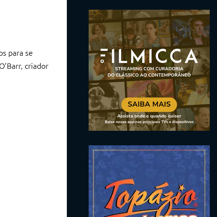
os para se
’Barr, criador