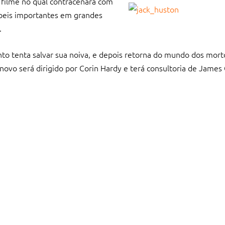
, filme no qual contracenará com
apeis importantes em grandes
.
o tenta salvar sua noiva, e depois retorna do mundo dos mort
ovo será dirigido por Corin Hardy e terá consultoria de James O