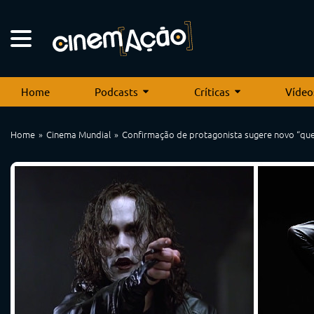
Home
Podcasts
Críticas
Vídeo
Home
Cinema Mundial
Confirmação de protagonista sugere novo “qu