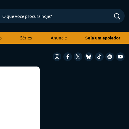
o
Séries
Anuncie
Seja um apoiador