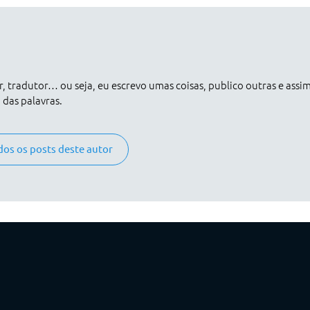
er, tradutor… ou seja, eu escrevo umas coisas, publico outras e assi
das palavras.
dos os posts deste autor