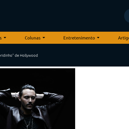
s
Colunas
Entretenimento
Artig
eridinho” de Hollywood