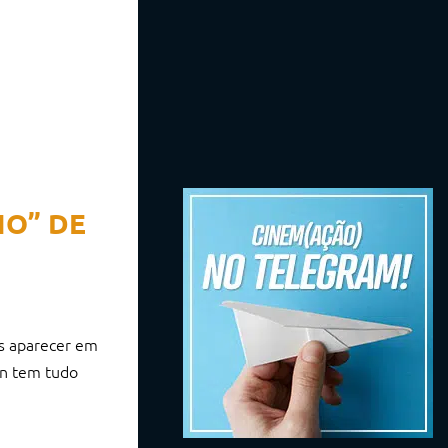
HO” DE
ós aparecer em
on tem tudo