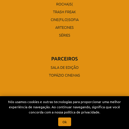
ROCHA)S(
TRASH FREAK
CINE(FILO)SOFIA
ARTECINES
SÉRIES
PARCEIROS
SALA DE EDIÇÃO
TOPÁZIO CINEMAS
Nós usamos cookies e outras tecnologias para proporcionar uma melhor
experiência de navegação. Ao continuar navegando, significa que você
concorda com a nossa política de privacidade.
Ok