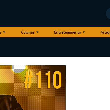
s
Colunas
Entretenimento
Artig