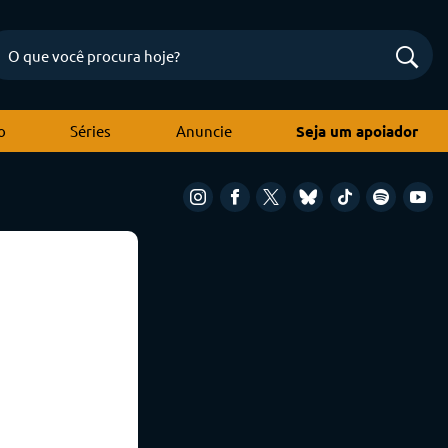
o
Séries
Anuncie
Seja um apoiador