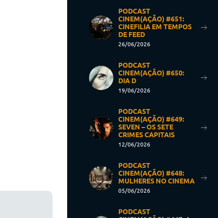
PODCAST
CINEM(AÇÃO) #651:
CINEFILIA EM TEMPOS
DE FEED
26/06/2026
PODCAST
CINEM(AÇÃO) #650:
DIA D
19/06/2026
PODCAST
CINEM(AÇÃO) #649:
SEVEN – OS SETE
CRIMES CAPITAIS
12/06/2026
PODCAST
CINEM(AÇÃO) #648:
MULHERES NO CINEMA
05/06/2026
PODCAST