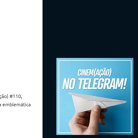
ação) #110
,
 a emblemática