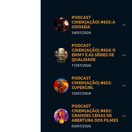
PODCAST
CINEM(AÇÃO) #655: A
ODISSEIA
24/07/2026
PODCAST
CINEM(AÇÃO) #654: O
EMMY E AS SÉRIES DE
QUALIDADE
17/07/2026
PODCAST
CINEM(AÇÃO) #653:
SUPERGIRL
10/07/2026
PODCAST
CINEM(AÇÃO) #652:
GRANDES CENAS DE
ABERTURA DOS FILMES
03/07/2026