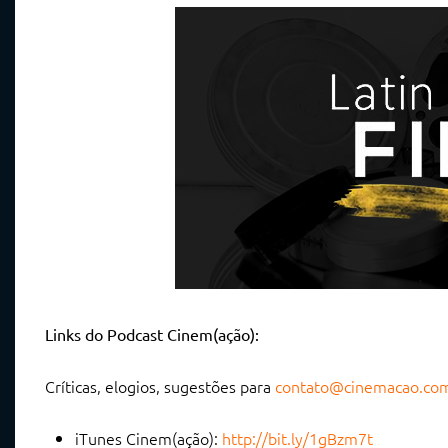
Links do Podcast Cinem(ação):
Críticas, elogios, sugestões para
contato@cinemacao.co
iTunes Cinem(ação):
http://bit.ly/1gBzm7t