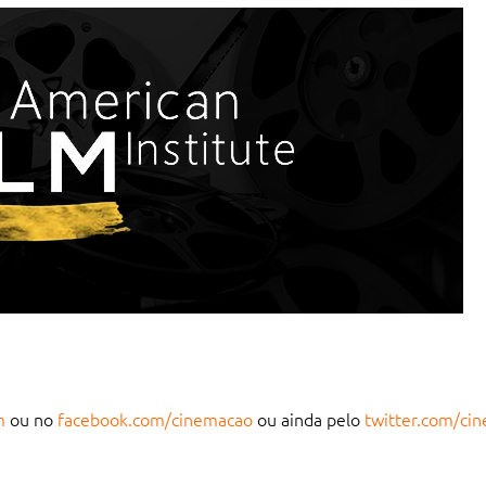
m
ou no
facebook.com/cinemacao
ou ainda pelo
twitter.com/ci