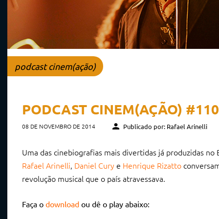
podcast cinem(ação)
PODCAST CINEM(AÇÃO) #110
08 DE NOVEMBRO DE 2014
Publicado por: Rafael Arinelli
Uma das cinebiografias mais divertidas já produzidas no 
Rafael Arinelli
,
Daniel Cury
e
Henrique Rizatto
conversam 
revolução musical que o país atravessava.
Faça o
download
ou dê o play abaixo: