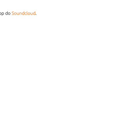
app do
Soundcloud
.