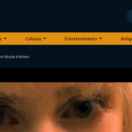
s
Colunas
Entretenimento
Artig
 com Nicole Kidman: