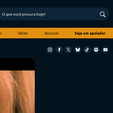
o
Séries
Anuncie
Seja um apoiador