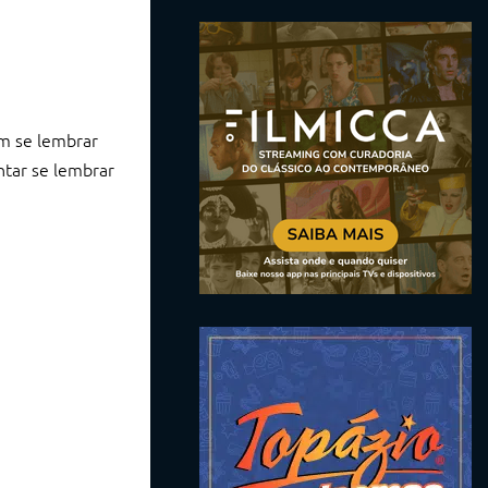
m se lembrar
ntar se lembrar