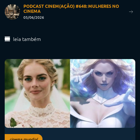
PODCAST CINEM(AÇÃO) #648: MULHERES NO
CINEMA
05/06/2026
leia também
cinema mundial