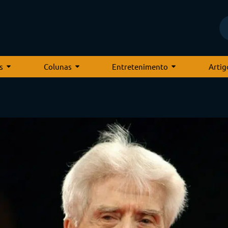
s
Colunas
Entretenimento
Artig