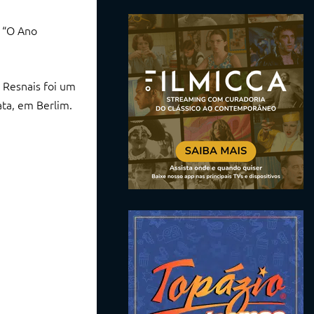
e “O Ano
. Resnais foi um
ta, em Berlim.