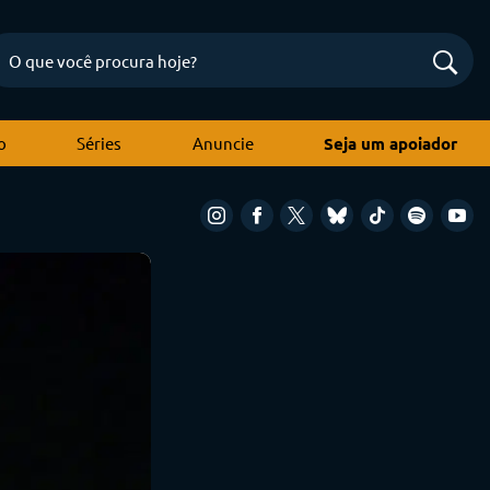
o
Séries
Anuncie
Seja um apoiador