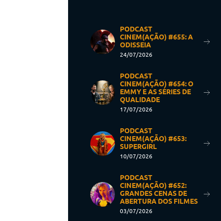
PODCAST
CINEM(AÇÃO) #655: A
ODISSEIA
24/07/2026
PODCAST
CINEM(AÇÃO) #654: O
EMMY E AS SÉRIES DE
QUALIDADE
17/07/2026
PODCAST
CINEM(AÇÃO) #653:
SUPERGIRL
10/07/2026
PODCAST
CINEM(AÇÃO) #652:
GRANDES CENAS DE
ABERTURA DOS FILMES
03/07/2026