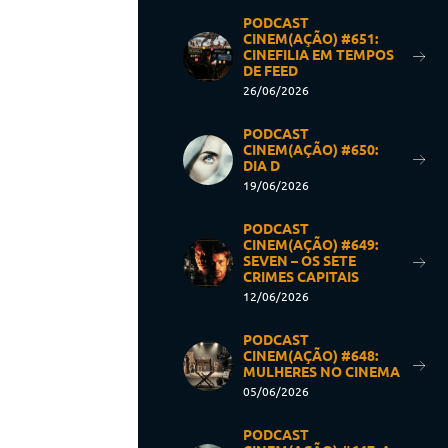
PODCAST
CINEM(AÇÃO) #651:
CINEFILIA EM TEMPOS
DE FEED
26/06/2026
PODCAST
CINEM(AÇÃO) #650:
DIA D
19/06/2026
PODCAST
CINEM(AÇÃO) #649:
SEVEN – OS SETE
CRIMES CAPITAIS
12/06/2026
PODCAST
CINEM(AÇÃO) #648:
MULHERES NO CINEMA
05/06/2026
PODCAST