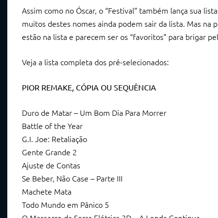
Assim como no Óscar, o “Festival” também lança sua lista 
muitos destes nomes ainda podem sair da lista. Mas na pri
estão na lista e parecem ser os “favoritos” para brigar pe
Veja a lista completa dos pré-selecionados:
PIOR REMAKE, CÓPIA OU SEQUÊNCIA
Duro de Matar – Um Bom Dia Para Morrer
Battle of the Year
G.I. Joe: Retaliação
Gente Grande 2
Ajuste de Contas
Se Beber, Não Case – Parte III
Machete Mata
Todo Mundo em Pânico 5
O Massacre da Serra Elétrica 3D – A Lenda Continua