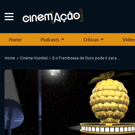
Home
Podcasts
Críticas
Vídeo
Home
Cinema Mundial
E o Framboesa de Ouro pode ir para…