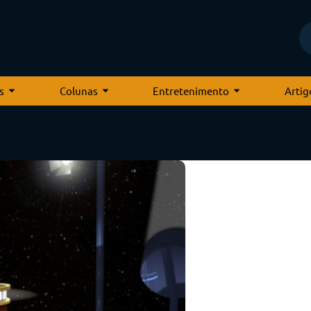
s
Colunas
Entretenimento
Artig