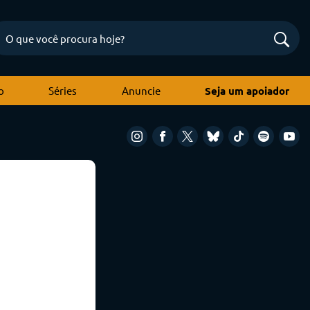
o
Séries
Anuncie
Seja um apoiador