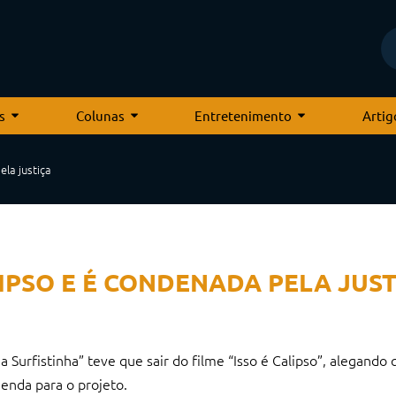
s
Colunas
Entretenimento
Artig
la justiça
IPSO E É CONDENADA PELA JUST
 Surfistinha” teve que sair do filme “Isso é Calipso”, alegando 
genda para o projeto.