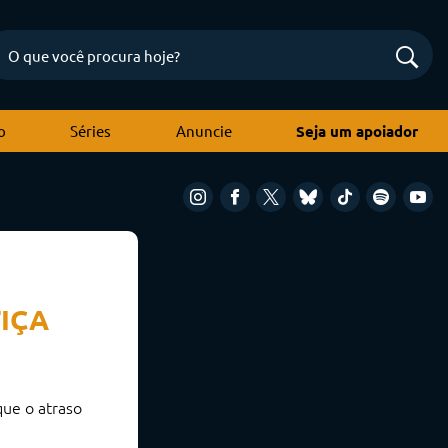
o
Séries
Anuncie
Seja um apoiador
IÇA
que o atraso