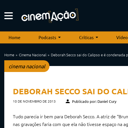
Home
Podcasts
Críticas
Vídeo
Home
Cinema Nacional
Deborah Secco sai do Calipso e é condenada pe
cinema nacional
DEBORAH SECCO SAI DO CAL
10 DE NOVEMBRO DE 2013
Publicado por: Daniel Cury
Tudo parecia ir bem para Deborah Secco. A atriz de “Bruna
nas gravações faria com que ela não tivesse espaço na a