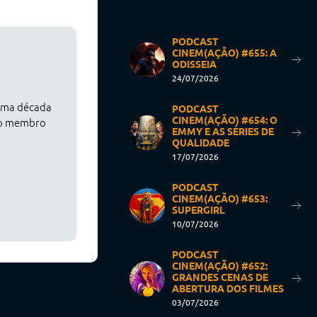
PODCAST
CINEM(AÇÃO) #655: A
ODISSEIA
24/07/2026
 uma década
PODCAST
CINEM(AÇÃO) #654: O
z o membro
EMMY E AS SÉRIES DE
QUALIDADE
17/07/2026
PODCAST
CINEM(AÇÃO) #653:
SUPERGIRL
10/07/2026
PODCAST
CINEM(AÇÃO) #652:
GRANDES CENAS DE
ABERTURA DOS FILMES
03/07/2026