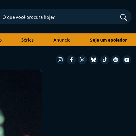
o
Séries
Anuncie
Seja um apoiador