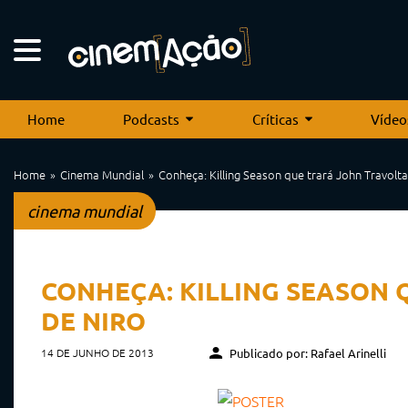
Home
Podcasts
Críticas
Vídeo
Home
Cinema Mundial
Conheça: Killing Season que trará John Travolt
cinema mundial
CONHEÇA: KILLING SEASON 
DE NIRO
14 DE JUNHO DE 2013
Publicado por: Rafael Arinelli