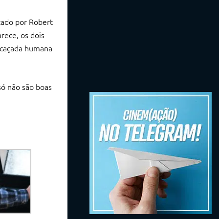
tado por Robert
rece, os dois
 caçada humana
só não são boas