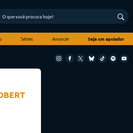
o
Séries
Anuncie
Seja um apoiador
ROBERT