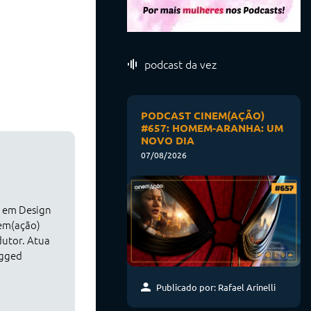
podcast da vez
PODCAST CINEM(AÇÃO)
#657: HOMEM-ARANHA: UM
NOVO DIA
07/08/2026
o em Design
nem(ação)
dutor. Atua
agged
Publicado por: Rafael Arinelli