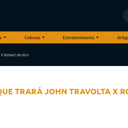
s
Colunas
Entretenimento
Artig
a X Robert de Niro
QUE TRARÁ JOHN TRAVOLTA X 