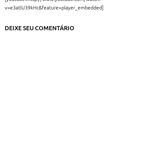
v=e3atlU39kHc&feature=player_embedded]
DEIXE SEU COMENTÁRIO