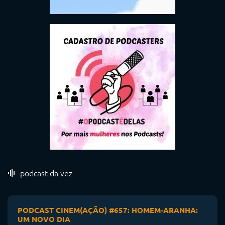
podcast da vez
PODCAST CINEM(AÇÃO) #657: HOMEM-ARANHA:
UM NOVO DIA