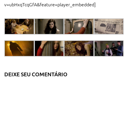
v=ubHxqTcqGfA&feature=player_embedded]
DEIXE SEU COMENTÁRIO