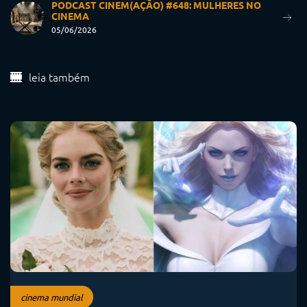
PODCAST CINEM(AÇÃO) #648: MULHERES NO
CINEMA
05/06/2026
leia também
cinema mundial