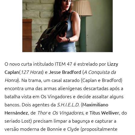
O novo curta intitulado ITEM 47 é estrelado por
Lizzy
(
127 Horas
) e
(
A Conquista da
Caplan
Jesse Bradford
Honra
). Na trama, um casal azarado (Caplan e Bradford)
encontra uma das armas alienígenas descartadas após a
batalha vista em Os Vingadores e decide assaltar alguns
bancos. Dois agentes da
S.H.I.E.L.D.
(
Maximiliano
, de
Thor
e
Os Vingadores
, e
, do
Hernández
Titus Welliver
seriado Lost) precisam limpar a bagunça e capturar a
versão moderna de Bonnie e Clyde (propositalmente