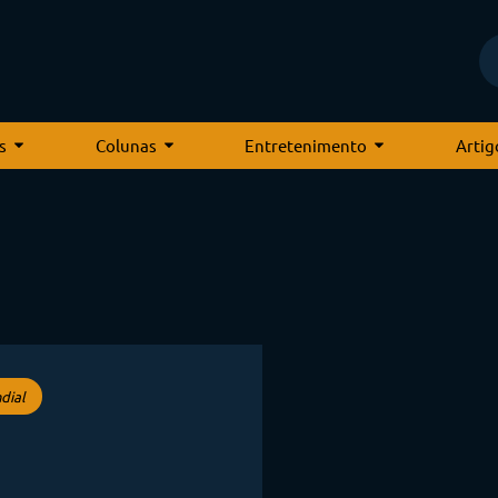
s
Colunas
Entretenimento
Artig
dial