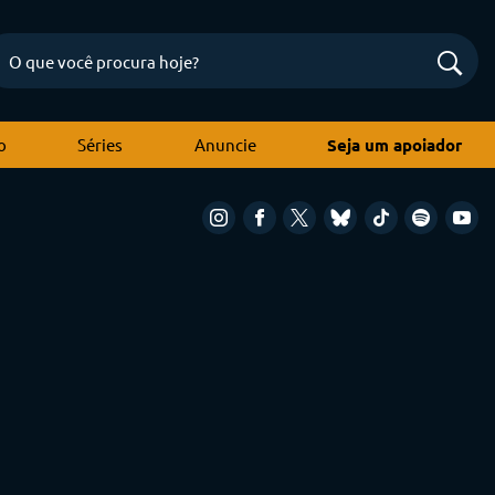
o
Séries
Anuncie
Seja um apoiador