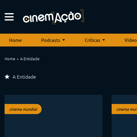
Home
Podcasts
Críticas
Vídeo
Home
A Entidade
A Entidade
cinema mundial
cinema mun