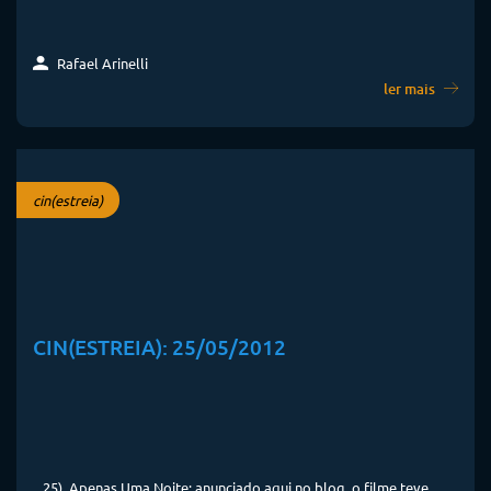
Rafael Arinelli
ler mais
cin(estreia)
CIN(ESTREIA): 25/05/2012
...25). Apenas Uma Noite: anunciado aqui no blog, o filme teve