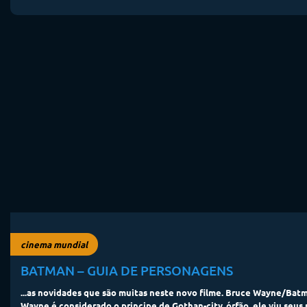
cinema mundial
BATMAN – GUIA DE PERSONAGENS
...as novidades que são muitas neste novo filme. Bruce Wayne/Ba
Wayne é considerado o principe de Gothan-city, órfão, ele viu seus