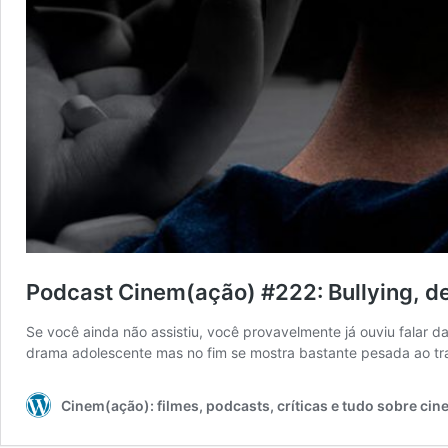
Podcast Cinem(ação) #222: Bullying, de
Se você ainda não assistiu, você provavelmente já ouviu falar
drama adolescente mas no fim se mostra bastante pesada ao tra
Cinem(ação): filmes, podcasts, críticas e tudo sobre ci