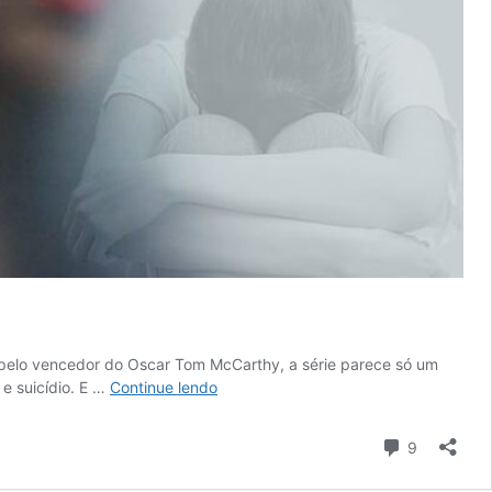
e pelo vencedor do Oscar Tom McCarthy, a série parece só um
Podcast
e suicídio. E …
Continue lendo
Cinem(ação)
#222:
Comentári
9
Bullying,
depressão