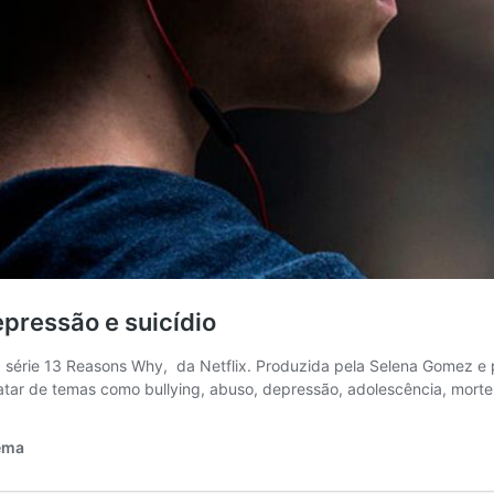
pressão e suicídio
 da série 13 Reasons Why, da Netflix. Produzida pela Selena Gomez 
tar de temas como bullying, abuso, depressão, adolescência, morte 
nema